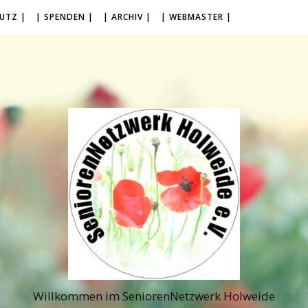
UTZ |
| SPENDEN |
| ARCHIV |
| WEBMASTER |
Willkommen im SeniorenNetzwerk Holweide